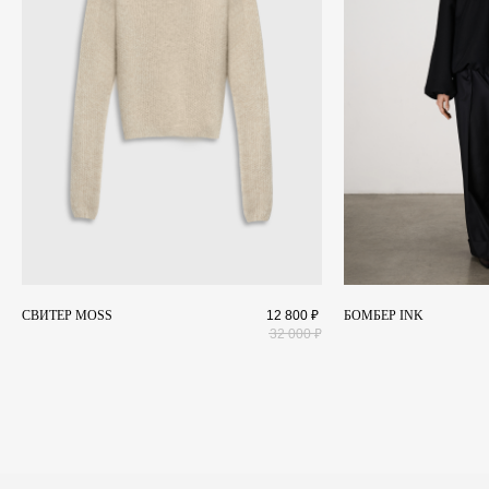
КАТАЛОГ
Коллекции
+7 911 027 2044
О бренде
Landscape@maisonlandscape.com
Lookbook
WhatsApp
Telegram
СВИТЕР MOSS
12 800
₽
БОМБЕР INK
32 000
₽
Политика конфиденциальности
и другие документы
ИП Шмаргуненко Алексей Николаевич ИНН 780100353151 ОГРНИП 324784700025577