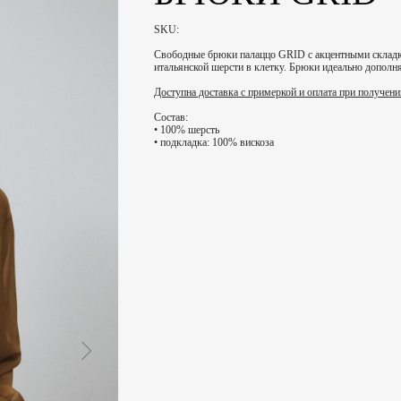
SKU:
Свободные брюки палаццо GRID с акцентными складк
итальянской шерсти в клетку. Брюки идеально дополн
Доступна доставка с примеркой и оплата при получени
Состав:
• 100% шерсть
• подкладка: 100% вискоза