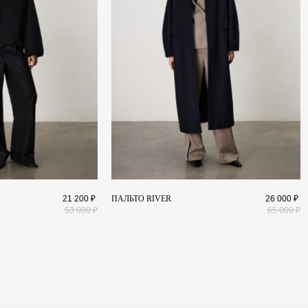
ПОКУПАТЕЛЯМ
И
Доставка и оплата
Обмен и возврат
Уход за изделиями
E
Публичная оферта
21 200
₽
ПАЛЬТО RIVER
26 000
₽
53 000
₽
65 000
₽