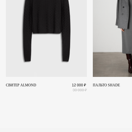
КАТАЛОГ
Коллекции
+7 911 027 2044
О бренде
Landscape@maisonlandscape.com
Lookbook
WhatsApp
Telegram
СВИТЕР ALMOND
12 000
₽
ПАЛЬТО SHADE
30 000
₽
Политика конфиденциальности
и другие документы
ИП Шмаргуненко Алексей Николаевич ИНН 780100353151 ОГРНИП 324784700025577