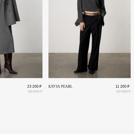
ПОКУПАТЕЛЯМ
И
Доставка и оплата
Обмен и возврат
Уход за изделиями
E
Публичная оферта
23 200
₽
БЛУЗА PEARL
11 200
₽
58 000
₽
28 000
₽