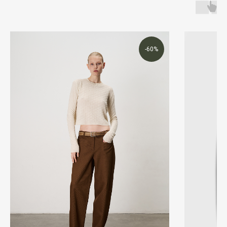
WhatsApp
Telegram
Получить консультацию
-60%
ИП Шмаргуненко Алексей Николаевич ИНН 780100353151
ОГРНИП 324784700025577
Политика конфиденциальности
и другие документы
Made by Sirin Digital
©2025 Все права защищены