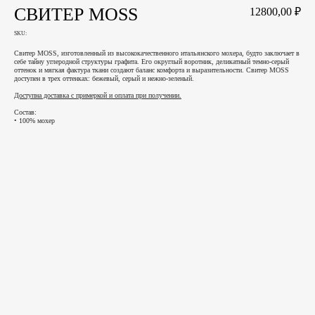
СВИТЕР MOSS
12800,00
₽
SKU:
Свитер MOSS, изготовленный из высококачественного итальянского мохера, будто заключает в
себе тайну углеродной структуры графита. Его округлый воротник, деликатный темно-серый
оттенок и мягкая фактура ткани создают баланс комфорта и выразительности. Свитер MOSS
доступен в трех оттенках: бежевый, серый и нежно-зеленый.
Доступна доставка с примеркой и оплата при получении.
Состав:
• 100% мохер