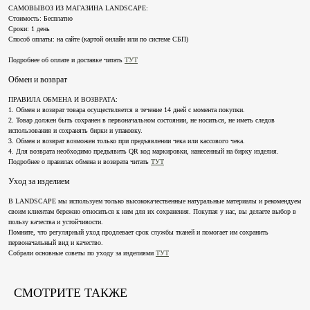
САМОВЫВОЗ ИЗ МАГАЗИНА LANDSCAPE:
Стоимость: Бесплатно
Сроки: 1 день
Способ оплаты: на сайте (картой онлайн или по системе СБП)
КАТАЛОГ
ПОКУПАТЕЛЯМ
Подробнее об оплате и доставке читать
ТУТ
Коллекции
Доставка и оплата
Обмен и возврат
О бренде
Обмен и возврат
Lookbook
Уход за изделиями
ПРАВИЛА ОБМЕНА И ВОЗВРАТА:
1. Обмен и возврат товара осуществляется в течение 14 дней с момента покупки.
Публичная оферта
2. Товар должен быть сохранен в первоначальном состоянии, не носиться, не иметь следов
Подписаться на рассылку
использования и сохранять бирки и упаковку.
3. Обмен и возврат возможен только при предъявлении чека или кассового чека.
Имя
4. Для возврата необходимо предъявить QR код маркировки, нанесенный на бирку изделия.
Подробнее о правилах обмена и возврата читать
ТУТ
Email
Уход за изделием
В LANDSCAPE мы используем только высококачественные натуральные материалы и рекомендуем
Я даю
согласие на обработку персональных данных
и
согласие на получение
своим клиентам бережно относиться к ним для их сохранения. Покупая у нас, вы делаете выбор в
рекламной рассылки
пользу качества и устойчивости.
Помните, что регулярный уход продлевает срок службы тканей и помогает им сохранить
Отправить
первоначальный вид и качество.
Собрали основные советы по уходу за изделиями
ТУТ
СМОТРИТЕ ТАКЖЕ
+7 911 027 2044
Landscape@maisonlandscape.com