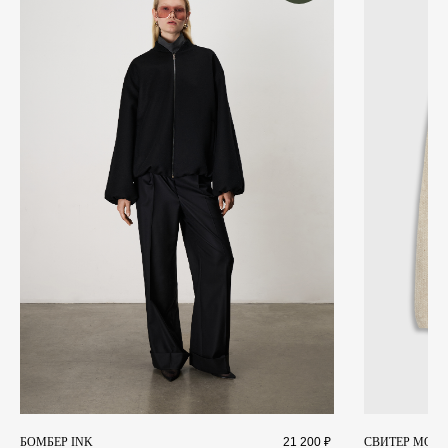
Я даю
согласие на обработку персональных данных
и
согласие на получение
рекламной рассылки
Отправить
+7 911 027 2044
Landscape@maisonlandscape.com
WhatsApp
Telegram
Получить консультацию
ИП Шмаргуненко Алексей Николаевич ИНН 780100353151
ОГРНИП 324784700025577
Политика конфиденциальности
и другие документы
Made by Sirin Digital
©2025 Все права защищены
БОМБЕР INK
21 200
₽
СВИТЕР MOSS