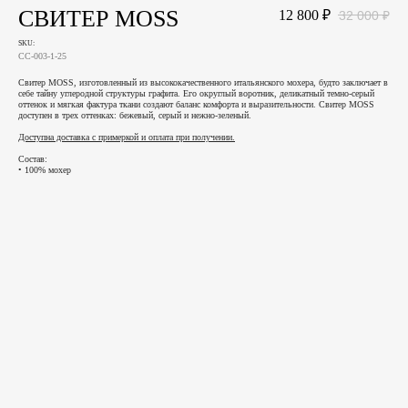
СВИТЕР MOSS
12 800
₽
32 000
₽
SKU:
СС-003-1-25
Свитер MOSS, изготовленный из высококачественного итальянского мохера, будто заключает в
себе тайну углеродной структуры графита. Его округлый воротник, деликатный темно-серый
оттенок и мягкая фактура ткани создают баланс комфорта и выразительности. Свитер MOSS
доступен в трех оттенках: бежевый, серый и нежно-зеленый.
Доступна доставка с примеркой и оплата при получении.
Состав:
• 100% мохер