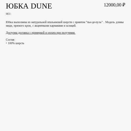
ЮБКА DUNE
12000,00
₽
SKU:
Юбка выполнена из натуральной итальянской шерсти с принтом "пье-де-пуль" . Модель длины
миди, прямого кроя, с акцентными карманами и шлицей.
Доступна доставка с примеркой и оплата при получении.
Состав:
• 100% шерсть