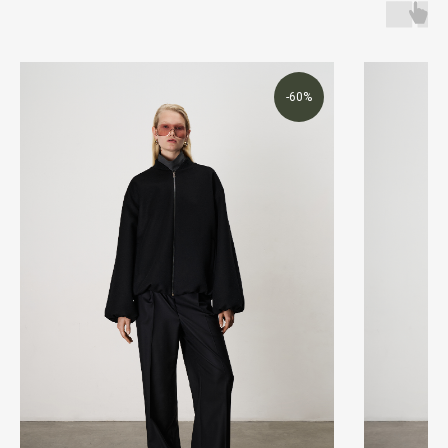
WhatsApp
Telegram
Получить консультацию
-60%
ИП Шмаргуненко Алексей Николаевич ИНН 780100353151
ОГРНИП 324784700025577
Политика конфиденциальности
и другие документы
Made by Sirin Digital
©2025 Все права защищены