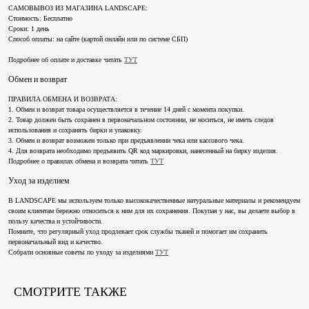
САМОВЫВОЗ ИЗ МАГАЗИНА LANDSCAPE:
Стоимость: Бесплатно
Сроки: 1 день
Способ оплаты: на сайте (картой онлайн или по системе СБП)
КАТАЛОГ
ПОКУПАТЕЛЯМ
Подробнее об оплате и доставке читать
ТУТ
Коллекции
Доставка и оплата
Обмен и возврат
О бренде
Обмен и возврат
Lookbook
Уход за изделиями
ПРАВИЛА ОБМЕНА И ВОЗВРАТА:
1. Обмен и возврат товара осуществляется в течение 14 дней с момента покупки.
Публичная оферта
2. Товар должен быть сохранен в первоначальном состоянии, не носиться, не иметь следов
Подписаться на рассылку
использования и сохранять бирки и упаковку.
3. Обмен и возврат возможен только при предъявлении чека или кассового чека.
Имя
4. Для возврата необходимо предъявить QR код маркировки, нанесенный на бирку изделия.
Подробнее о правилах обмена и возврата читать
ТУТ
Email
Уход за изделием
В LANDSCAPE мы используем только высококачественные натуральные материалы и рекомендуем
Я даю
согласие на обработку персональных данных
и
согласие на получение
своим клиентам бережно относиться к ним для их сохранения. Покупая у нас, вы делаете выбор в
рекламной рассылки
пользу качества и устойчивости.
Помните, что регулярный уход продлевает срок службы тканей и помогает им сохранить
Отправить
первоначальный вид и качество.
Собрали основные советы по уходу за изделиями
ТУТ
СМОТРИТЕ ТАКЖЕ
+7 911 027 2044
Landscape@maisonlandscape.com