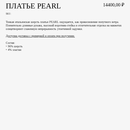
ПЛАТЬЕ PEARL
14400,00
₽
SKU:
Тонкая итальянская шерсть платья PEARL ощущается, как прикосновение попутного ветра.
Пленительно длинные рукава, высокий воротник-стойка и отличительная отделка на манжетах
олицетворяют слаженную непрерывность утонченной задумки.
Доступна доставка с примеркой и оплата при получении.
Состав:
• 96% шерсть
• 4% эластан