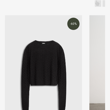
WhatsApp
Telegram
Получить консультацию
-60%
ИП Шмаргуненко Алексей Николаевич ИНН 780100353151
ОГРНИП 324784700025577
Политика конфиденциальности
и другие документы
Made by Sirin Digital
©2025 Все права защищены