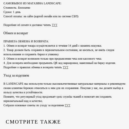
САМОВЫВОЗ ИЗ МАГАЗИНА LANDSCAPE:
Стоимость: Бесплатно
Сроки: 1 день
Способ оплаты: на сайте (картой онлайн или по системе СБП)
КАТАЛОГ
ПОКУПАТЕЛЯМ
Подробнее об оплате и доставке читать
ТУТ
Коллекции
Доставка и оплата
Обмен и возврат
О бренде
Обмен и возврат
Lookbook
Уход за изделиями
ПРАВИЛА ОБМЕНА И ВОЗВРАТА:
1. Обмен и возврат товара осуществляется в течение 14 дней с момента покупки.
Публичная оферта
2. Товар должен быть сохранен в первоначальном состоянии, не носиться, не иметь следов
Подписаться на рассылку
использования и сохранять бирки и упаковку.
3. Обмен и возврат возможен только при предъявлении чека или кассового чека.
Имя
4. Для возврата необходимо предъявить QR код маркировки, нанесенный на бирку изделия.
Подробнее о правилах обмена и возврата читать
ТУТ
Email
Уход за изделием
В LANDSCAPE мы используем только высококачественные натуральные материалы и рекомендуем
Я даю
согласие на обработку персональных данных
и
согласие на получение
своим клиентам бережно относиться к ним для их сохранения. Покупая у нас, вы делаете выбор в
рекламной рассылки
пользу качества и устойчивости.
Помните, что регулярный уход продлевает срок службы тканей и помогает им сохранить
Отправить
первоначальный вид и качество.
Собрали основные советы по уходу за изделиями
ТУТ
СМОТРИТЕ ТАКЖЕ
+7 911 027 2044
Landscape@maisonlandscape.com