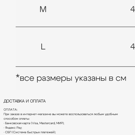
КАТАЛОГ
ПОКУПАТЕЛЯМ
Коллекции
Доставка и оплата
Доставка и оплата
О бренде
Обмен и возврат
ОПЛАТА:
Lookbook
Уход за изделиями
При заказе в интернет-магазине вы можете воспользоваться любым удобным
Публичная оферта
способом оплаты:
• Банковская карта (Visa, Mastercard, МИР);
Подписаться на рассылку
• Яндекс Pay;
Имя
• СБП (Система быстрых платежей);