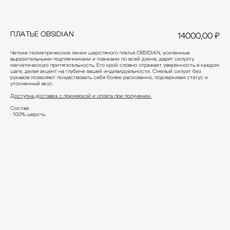
ПЛАТЬЕ OBSIDIAN
14000,00
₽
Четкие геометрические линии шерстяного платья OBSIDIAN, усиленные
выразительными подплечниками и планками по всей длине, дарят силуэту
магнетическую притягательность. Его крой словно отражает уверенность в каждом
шаге, делая акцент на глубине вашей индивидуальности. Смелый силуэт без
рукавов позволяет почувствовать себя более раскованно, подчеркивая статус и
утонченный вкус.
Санкт-Петербург, Херсо
Доступна доставка с примеркой и оплата при получении.
Состав:
• 100% шерсть