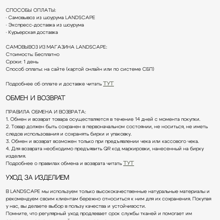
СПОСОБЫ ОПЛАТЫ:
Email
• Самовывоз из шоурума LANDSCAPE
• Экспресс-доставка из шоурума
• Курьерская доставка
Я даю
согласие на обработку персональных данных
и
согласие на
получение рекламной рассылки
САМОВЫВОЗ ИЗ МАГАЗИНА LANDSCAPE:
Стоимость: Бесплатно
Отправить
Сроки: 1 день
Способ оплаты: на сайте (картой онлайн или по системе СБП)
Подробнее об оплате и доставке читать
ТУТ
Обмен и возврат
+7 911 027 2044
Landscape@maisonlandscape.com
ПРАВИЛА ОБМЕНА И ВОЗВРАТА:
WhatsApp
1. Обмен и возврат товара осуществляется в течение 14 дней с момента покупки.
2. Товар должен быть сохранен в первоначальном состоянии, не носиться, не иметь
Telegram
следов использования и сохранять бирки и упаковку.
3. Обмен и возврат возможен только при предъявлении чека или кассового чека.
4. Для возврата необходимо предъявить QR код маркировки, нанесенный на бирку
изделия.
Получить консультацию
Подробнее о правилах обмена и возврата читать
ТУТ
ИП Шмаргуненко Алексей Николаевич ИНН 780100353151
ОГРНИП 324784700025577
Уход за изделием
Политика конфиденциальности
и другие документы
Made by Sirin Digital
В LANDSCAPE мы используем только высококачественные натуральные материалы и
©2025 Все права защищены
рекомендуем своим клиентам бережно относиться к ним для их сохранения. Покупая
у нас, вы делаете выбор в пользу качества и устойчивости.
Помните, что регулярный уход продлевает срок службы тканей и помогает им