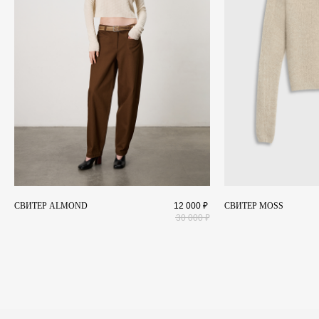
КАТАЛОГ
Коллекции
+7 911 027 2044
О бренде
Landscape@maisonlandscape.com
Lookbook
WhatsApp
Telegram
СВИТЕР ALMOND
12 000
₽
СВИТЕР MOSS
30 000
₽
Политика конфиденциальности
и другие документы
ИП Шмаргуненко Алексей Николаевич ИНН 780100353151 ОГРНИП 324784700025577