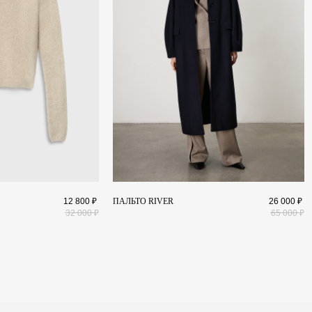
ПОКУПАТЕЛЯМ
И
Доставка и оплата
Обмен и возврат
Уход за изделиями
E
Публичная оферта
12 800
₽
ПАЛЬТО RIVER
26 000
₽
32 000
₽
65 000
₽