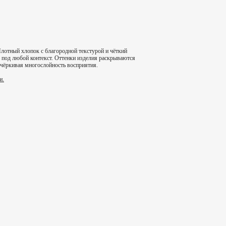
лотный хлопок с благородной текстурой и чёткий
 под любой контекст. Оттенки изделия раскрываются
одчёркивая многослойность восприятия.
и.